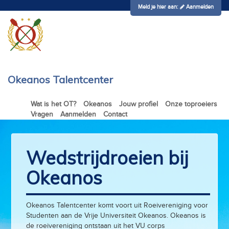
Meld je hier aan:
Aanmelden
Okeanos Talentcenter
Wat is het OT?
Okeanos
Jouw profiel
Onze toproeiers
Vragen
Aanmelden
Contact
Wedstrijdroeien bij
Okeanos
Okeanos Talentcenter komt voort uit Roeivereniging voor
Studenten aan de Vrije Universiteit Okeanos. Okeanos is
de roeivereniging ontstaan uit het VU corps