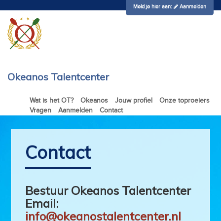
Meld je hier aan:
Aanmelden
Okeanos Talentcenter
Wat is het OT?
Okeanos
Jouw profiel
Onze toproeiers
Vragen
Aanmelden
Contact
Contact
Bestuur Okeanos Talentcenter
Email:
info@okeanostalentcenter.nl